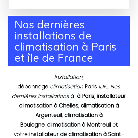
Nos dernières
installations de
climatisation à Paris
et île de France
Installation
,
dépannage
climatisation
Paris
IDF…
Nos
dernières installations
à
à Paris
,
installateur
climatisation à Chelles
,
climatisation à
Argenteuil
,
climatisation à
Boulogne
,
climatisation à Montreuil
et
votre
installateur de climatisation à Saint-