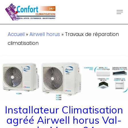
Skip
Men
to
main
content
Accueil
»
Airwell horus
»
Travaux de réparation
climatisation
Installateur Climatisation
agréé Airwell horus Val-