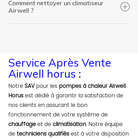
Comment nettoyer un climatiseur
télécommande.
Cette dernière dispose de
pièce ; mode TIMER : vous pourrez
Airwell ?
boutons représentant un soleil, ou encore
programmer l’arrêt de l’appareil grâce à la
avec le mot « HEAT » sur une des touches
. Ces
minuterie.
Débranchez l’appareil.
Sortez les filtres de
deux possibilités permettent d’activer le
leur emplacement.
Dépoussiérez-les avec un
mode chauffage de l’appareil.
aspirateur.
Nettoyez les filtres soigneusement
avec un chiffon et de l’eau savonneuse
.
Service Après Vente
Airwell horus :
Notre
SAV
pour les
pompes à chaleur Airwell
Horus
est dédié à garantir la satisfaction de
nos clients en assurant le bon
fonctionnement de votre système de
chauffage
et de
climatisation
. Notre équipe
de
techniciens qualifiés
est à votre disposition