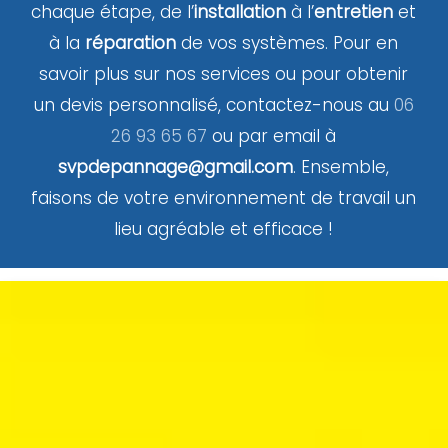
chaque étape, de l’
installation
à l’
entretien
et
à la
réparation
de vos systèmes. Pour en
savoir plus sur nos services ou pour obtenir
un devis personnalisé, contactez-nous au
06
26 93 65 67
ou par email à
svpdepannage@gmail.com
. Ensemble,
faisons de votre environnement de travail un
lieu agréable et efficace !