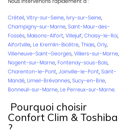
Nous intervenons rapidement à :
Créteil
,
Vitry-sur-Seine
,
Ivry-sur-Seine
,
Champigny-sur-Marne
,
Saint-Maur-des-
Fossés
,
Maisons-Alfort
,
Villejuif
,
Choisy-le-Roi
,
Alfortville
,
Le Kremlin-Bicêtre
,
Thiais
,
Orly
,
Villeneuve-Saint-Georges
,
Villiers-sur-Marne
,
Nogent-sur-Marne
,
Fontenay-sous-Bois
,
Charenton-le-Pont
,
Joinville-le-Pont
,
Saint-
Mandé
,
Limeil-Brévannes
,
Sucy-en-Brie
,
Bonneuil-sur-Marne
,
Le Perreux-sur-Marne
.
Pourquoi choisir
Confort Clim & Toshiba
?