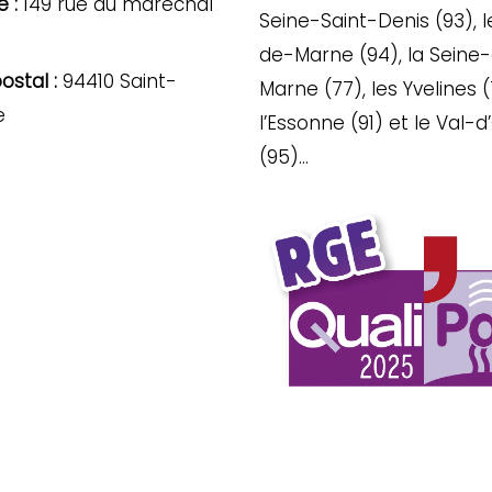
 :
149 rue du maréchal
Seine-Saint-Denis (93), l
de-Marne (94), la Seine
stal :
94410 Saint-
Marne (77), les Yvelines (
e
l’Essonne (91) et le Val-d
(95)…