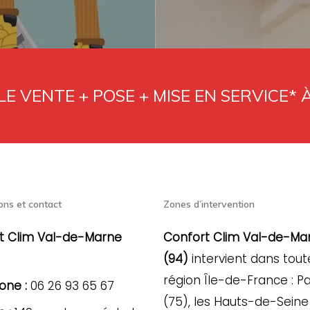
E VENTE + POSE + MISE EN SERVICE* 
ons et contact
Zones d’intervention
t Clim Val-de-Marne
Confort Clim Val-de-Ma
(94)
intervient dans tout
région Île-de-France : Pa
one :
06 26 93 65 67
(75), les Hauts-de-Seine 