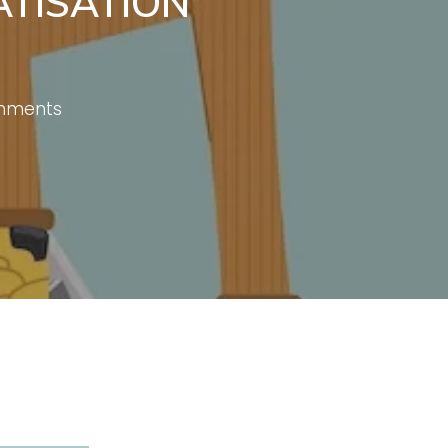
ATISATION
mments