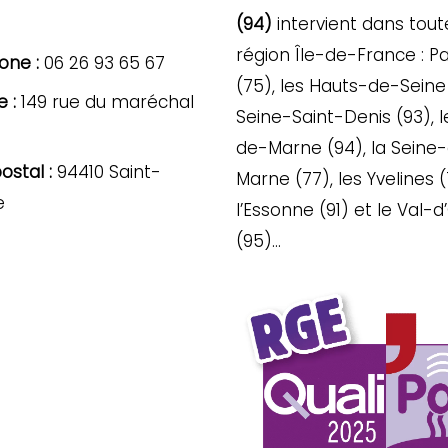
(94)
intervient dans tout
région Île-de-France : Pa
one :
06 26 93 65 67
(75), les Hauts-de-Seine 
 :
149 rue du maréchal
Seine-Saint-Denis (93), l
de-Marne (94), la Seine
stal :
94410 Saint-
Marne (77), les Yvelines (
e
l’Essonne (91) et le Val-d
(95)…