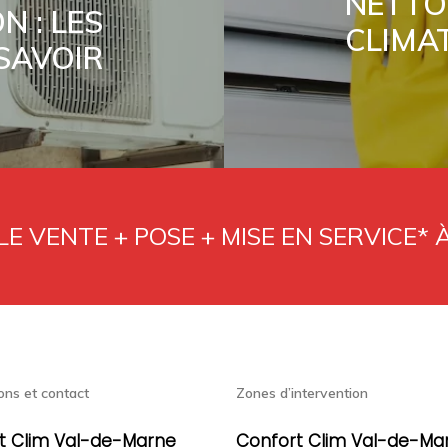
NETTO
N : LES
CLIMA
SAVOIR
E VENTE + POSE + MISE EN SERVICE* 
ons et contact
Zones d’intervention
t Clim Val-de-Marne
Confort Clim Val-de-Ma