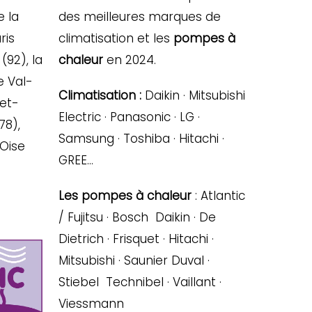
e la
des meilleures marques de
ris
climatisation et les
pompes à
(92), la
chaleur
en 2024.
e Val-
Climatisation :
Daikin · Mitsubishi
-et-
Electric · Panasonic · LG ·
78),
Samsung · Toshiba · Hitachi ·
’Oise
GREE…
Les pompes à chaleur
: Atlantic
/ Fujitsu · Bosch Daikin · De
Dietrich · Frisquet · Hitachi ·
Mitsubishi · Saunier Duval ·
Stiebel Technibel · Vaillant ·
Viessmann