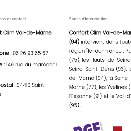
ons et contact
Zones d’intervention
t Clim Val-de-Marne
Confort Clim Val-de-Ma
(94)
intervient dans tout
région Île-de-France : Pa
one :
06 26 93 65 67
(75), les Hauts-de-Seine 
 :
149 rue du maréchal
Seine-Saint-Denis (93), l
de-Marne (94), la Seine
stal :
94410 Saint-
Marne (77), les Yvelines (
e
l’Essonne (91) et le Val-d
(95)…