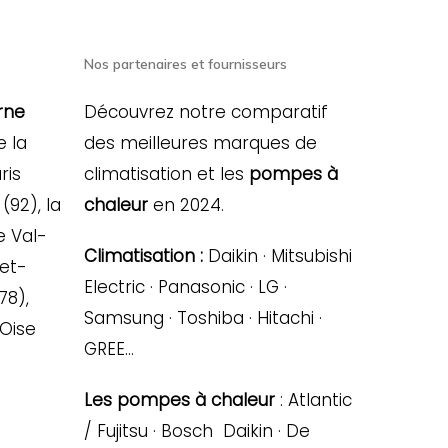
Nos partenaires et fournisseurs
rne
Découvrez notre comparatif
e la
des meilleures marques de
ris
climatisation et les
pompes à
(92), la
chaleur
en 2024.
e Val-
Climatisation :
Daikin · Mitsubishi
-et-
Electric · Panasonic · LG ·
78),
Samsung · Toshiba · Hitachi ·
’Oise
GREE…
Les pompes à chaleur
: Atlantic
/ Fujitsu · Bosch Daikin · De