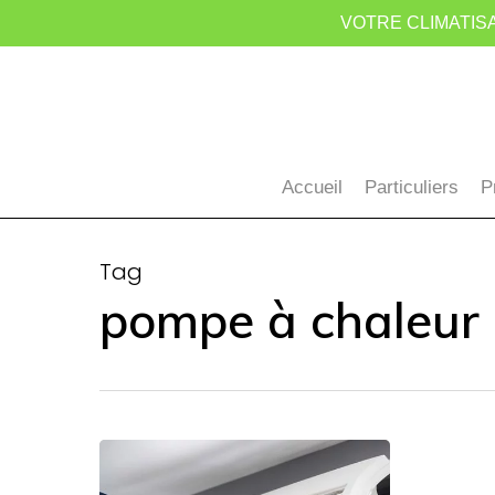
Skip
VOTRE CLIMATISA
to
main
content
Accueil
Particuliers
P
Tag
pompe à chaleur
Quelle
est