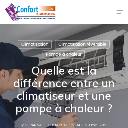
Skip
Men
to
main
content
Climatisation
Climatisation réversible
Pompe à chaleur
Quelle est la
différence entre un
climatiseur et une
pompe à chaleur ?
By
DEPANNAGE CLIMATISATION 94
29 mai 2023