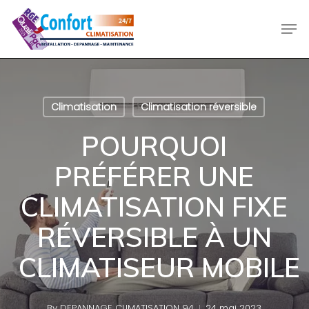
Skip
Men
to
main
content
Climatisation
Climatisation réversible
POURQUOI
PRÉFÉRER UNE
CLIMATISATION FIXE
RÉVERSIBLE À UN
CLIMATISEUR MOBILE
By
DEPANNAGE CLIMATISATION 94
24 mai 2023