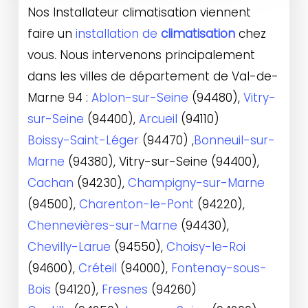
Nos Installateur climatisation viennent
faire un
installation de
climatisation
chez
vous. Nous intervenons principalement
dans les villes de département de Val-de-
Marne 94 :
Ablon-sur-Seine
(94480),
Vitry-
sur-Seine
(94400),
Arcueil
(94110)
Boissy-Saint-Léger
(94470) ,
Bonneuil-sur-
Marne
(94380), Vitry-sur-Seine (94400),
Cachan
(94230),
Champigny-sur-Marne
(94500),
Charenton-le-Pont
(94220),
Chennevières-sur-Marne
(94430),
Chevilly-Larue
(94550),
Choisy-le-Roi
(94600),
Créteil
(94000),
Fontenay-sous-
Bois
(94120),
Fresnes
(94260)