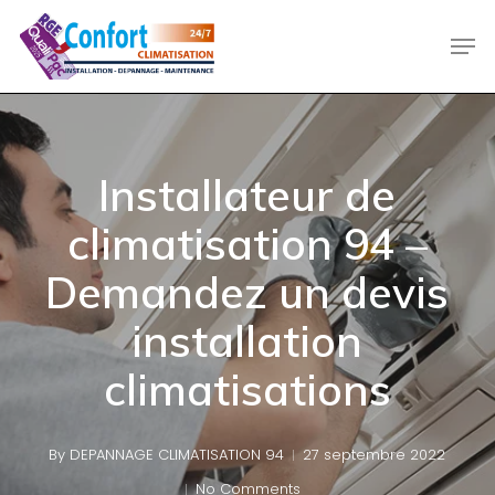
Skip
Men
to
main
content
Installateur de
climatisation 94 –
Demandez un devis
installation
climatisations
By
DEPANNAGE CLIMATISATION 94
27 septembre 2022
No Comments