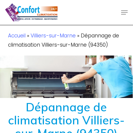
Skip
Men
to
main
content
Accueil
»
Villiers-sur-Marne
»
Dépannage de
climatisation Villiers-sur-Marne (94350)
Dépannage de
climatisation Villiers-