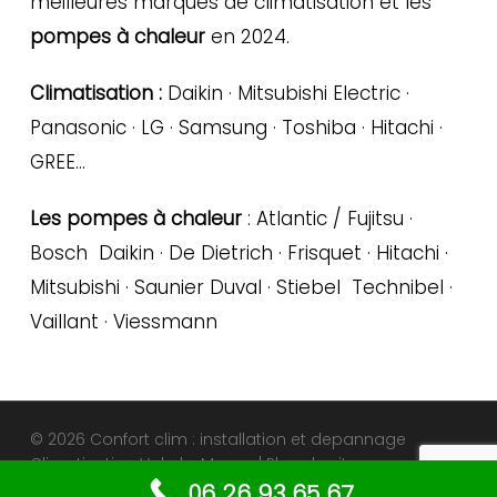
meilleures marques de climatisation et les
pompes à chaleur
en 2024.
Climatisation :
Daikin · Mitsubishi Electric ·
Panasonic · LG · Samsung · Toshiba · Hitachi ·
GREE…
Les pompes à chaleur
: Atlantic / Fujitsu ·
Bosch Daikin · De Dietrich · Frisquet · Hitachi ·
Mitsubishi · Saunier Duval · Stiebel Technibel ·
Vaillant · Viessmann
© 2026 Confort clim : installation et depannage
Climatisation Val-de-Marne. |
Plan du site
06 26 93 65 67