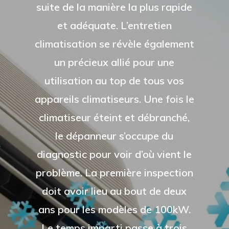
suite de la manière la plus rapide
et adéquate. L’entretien
climatisation se révèle également
un précieux allié pour une
utilisation au top de tous vos
appareils climatiseurs. Une fois le
climatiseur éteint et débranché,
le dépanneur s’occupe du
diagnostic pour voir d’où vient le
problème. La première inspection
doit avoir lieu au bout de deux
ans pour les modèles de 100kW.
Le temps imparti passe à trois