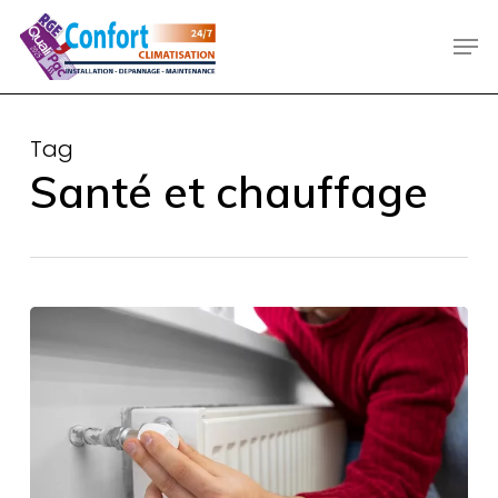
Skip
Men
to
main
content
Tag
Santé et chauffage