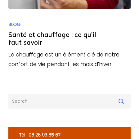
Santé
et
BLOG
chauffage
Santé et chauffage : ce qu’il
:
faut savoir
ce
Le chauffage est un élément clé de notre
qu’il
confort de vie pendant les mois d'hiver.…
faut savoir
Tél : 06 26 93 65 67