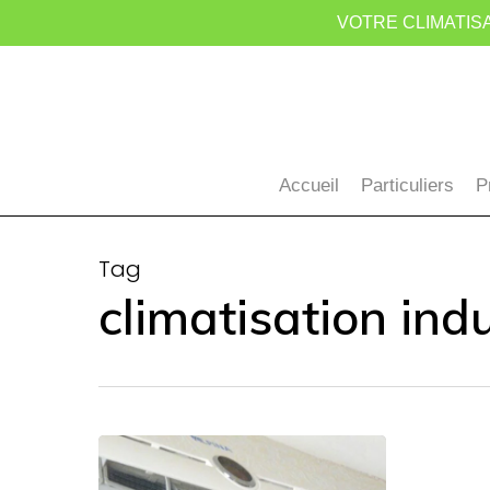
Skip
VOTRE CLIMATISA
to
main
content
Accueil
Particuliers
P
Tag
climatisation indu
Climatisat
et