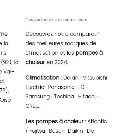
Nos partenaires et fournisseurs
rne
Découvrez notre comparatif
e la
des meilleures marques de
ris
climatisation et les
pompes à
(92), la
chaleur
en 2024.
e Val-
Climatisation :
Daikin · Mitsubishi
-et-
Electric · Panasonic · LG ·
78),
Samsung · Toshiba · Hitachi ·
’Oise
GREE…
Les pompes à chaleur
: Atlantic
/ Fujitsu · Bosch Daikin · De