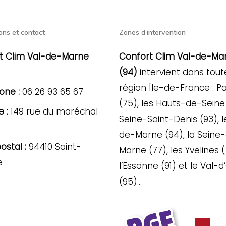
ons et contact
Zones d’intervention
t Clim Val-de-Marne
Confort Clim Val-de-Ma
(94)
intervient dans tout
région Île-de-France : Pa
one :
06 26 93 65 67
(75), les Hauts-de-Seine 
 :
149 rue du maréchal
Seine-Saint-Denis (93), l
de-Marne (94), la Seine
stal :
94410 Saint-
Marne (77), les Yvelines (
e
l’Essonne (91) et le Val-d
(95)…