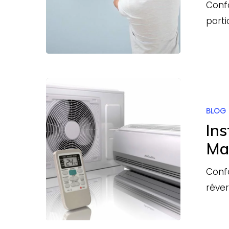
Confo
parti
Installateu
agréé
BLOG
Daikin
Ins
Val
Ma
de
Marne
Confo
(94)
réver