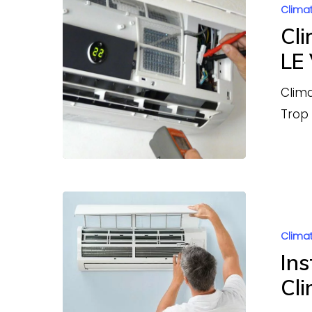
Climat
ventilation
Cli
DANS
LE
LE
VAL
Clima
DE
Trop 
MARNE
94
Installation
Dépannag
Climat
Entretien
Ins
Climatisat
Cli
94