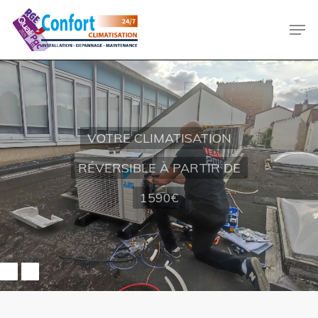
Skip
Men
to
main
content
VOTRE CLIMATISATION
RÉVERSIBLE À PARTIR DE
1590€