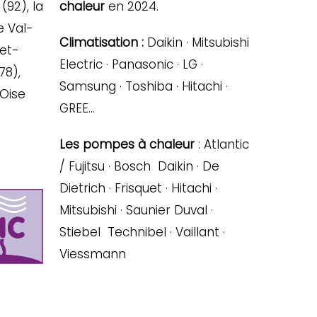
(92), la
chaleur
en 2024.
e Val-
Climatisation :
Daikin · Mitsubishi
-et-
Electric · Panasonic · LG ·
78),
Samsung · Toshiba · Hitachi ·
’Oise
GREE…
Les pompes à chaleur
: Atlantic
/ Fujitsu · Bosch Daikin · De
Dietrich · Frisquet · Hitachi ·
Mitsubishi · Saunier Duval ·
Stiebel Technibel · Vaillant ·
Viessmann