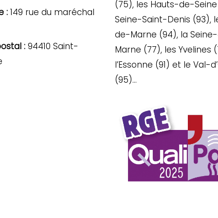
(75), les Hauts-de-Seine 
 :
149 rue du maréchal
Seine-Saint-Denis (93), l
de-Marne (94), la Seine
stal :
94410 Saint-
Marne (77), les Yvelines (
e
l’Essonne (91) et le Val-d
(95)…