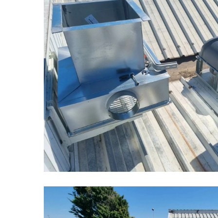
val-
de-
marne-
climatisation-
commerce-
daikin
confort-
clim-