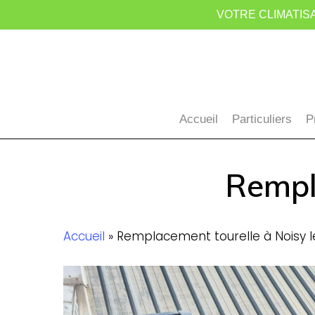
Skip
VOTRE CLIMATISA
to
main
content
Accueil
Particuliers
P
Rempl
Accueil
»
Remplacement tourelle à Noisy l
confort-
clim-