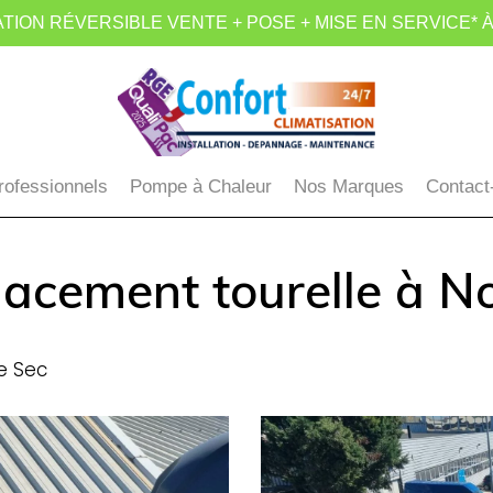
TION RÉVERSIBLE VENTE + POSE + MISE EN SERVICE* À
rofessionnels
Pompe à Chaleur
Nos Marques
Contact
acement tourelle à No
e Sec
confort-
clim-