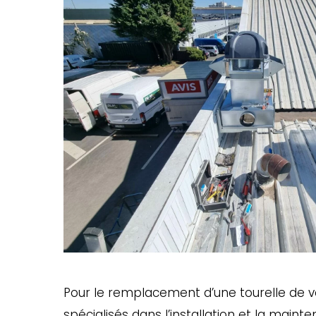
val-
de-
marne-
ventilation-
locaux-
commerciaux
Pour le remplacement d’une tourelle de v
spécialisés dans l’installation et la main