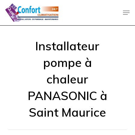
Skip
Men
to
main
content
Installateur
pompe à
chaleur
PANASONIC à
Saint Maurice