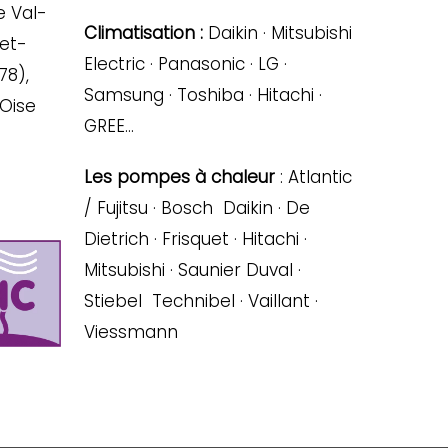
e Val-
Climatisation :
Daikin · Mitsubishi
-et-
Electric · Panasonic · LG ·
78),
Samsung · Toshiba · Hitachi ·
’Oise
GREE…
Les pompes à chaleur
: Atlantic
/ Fujitsu · Bosch Daikin · De
Dietrich · Frisquet · Hitachi ·
Mitsubishi · Saunier Duval ·
Stiebel Technibel · Vaillant ·
Viessmann