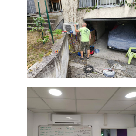
clim-
val-
de-
marne-
renovation-
systeme-
climatisation
confort-
clim-
val-
de-
marne-