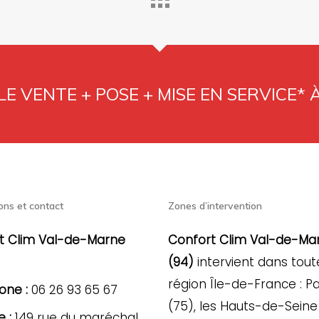
E VENTE + POSE + MISE EN SERVICE* 
ons et contact
Zones d’intervention
t Clim Val-de-Marne
Confort Clim Val-de-Ma
(94)
intervient dans tout
région Île-de-France : Pa
one :
06 26 93 65 67
(75), les Hauts-de-Seine 
 :
149 rue du maréchal