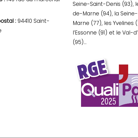
Seine-Saint-Denis (93), l
de-Marne (94), la Seine
stal :
94410 Saint-
Marne (77), les Yvelines (
e
l’Essonne (91) et le Val-d
(95)…