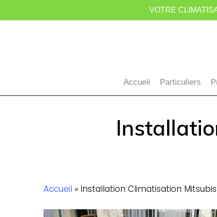
Skip
VOTRE CLIMATISA
to
main
content
Accueil
Particuliers
P
Installati
Accueil
»
Installation Climatisation Mitsubis
confort-