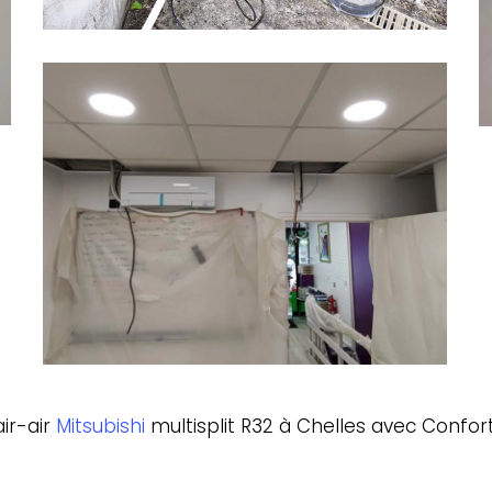
e
c
Installation
m
d'une
pompe
à
chaleur
air
air
Mitsubishi
multisplit
R32
Chelles
air-air
Mitsubishi
multisplit R32 à Chelles avec Confort