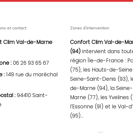
ons et contact
Zones d’intervention
t Clim Val-de-Marne
Confort Clim Val-de-Ma
(94)
intervient dans tout
région Île-de-France : Pa
one :
06 26 93 65 67
(75), les Hauts-de-Seine 
 :
149 rue du maréchal
Seine-Saint-Denis (93), l
de-Marne (94), la Seine
stal :
94410 Saint-
Marne (77), les Yvelines (
e
l’Essonne (91) et le Val-d
(95)…