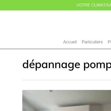
Skip
VOTRE CLIMATISA
to
main
content
Accueil
Particuliers
P
dépannage pompe