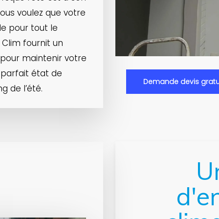
 vous voulez que votre
e pour tout le
Clim fournit un
n pour maintenir votre
parfait état de
Demande devis gratu
g de l’été.
U
d'e