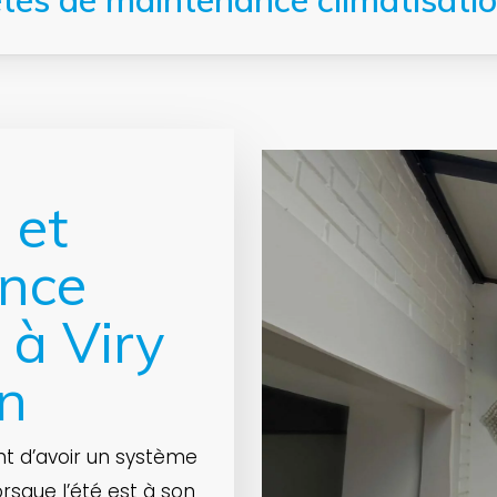
tes de maintenance climatisation
 et
nce
 à Viry
on
nt d’avoir un système
orsque l’été est à son