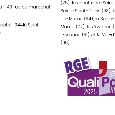
(75), les Hauts-de-Seine 
 :
149 rue du maréchal
Seine-Saint-Denis (93), l
de-Marne (94), la Seine
stal :
94410 Saint-
Marne (77), les Yvelines (
e
l’Essonne (91) et le Val-d
(95)…